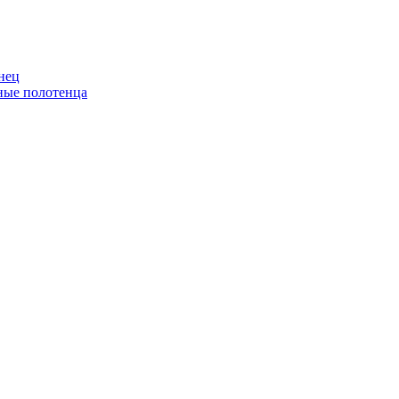
нец
ные полотенца