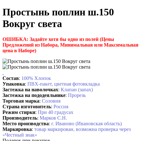
Простынь поплин ш.150
Вокруг света
ОШИБКА: Задайте хотя бы одно из полей (Цены
Предложений из Набора, Минимальная или Максимальная
цена в Наборе)
Состав
:
100% Хлопок
Упаковка
:
ПВХ-пакет, цветная фотовкладка
Застежка на наволочках
:
Клапан (запах)
Застежка на пододеяльнике
:
Прорезь
Торговая марка
:
Соловия
Страна изготовитель
:
Россия
Режим стирки
:
При 40 градусах
Производитель
:
Марков С.Н.
Место производства
:
г. Иваново (Ивановская область)
Маркировка
:
товар маркирован, возможна проверка через
«Честный знак»
Подарок при покупке