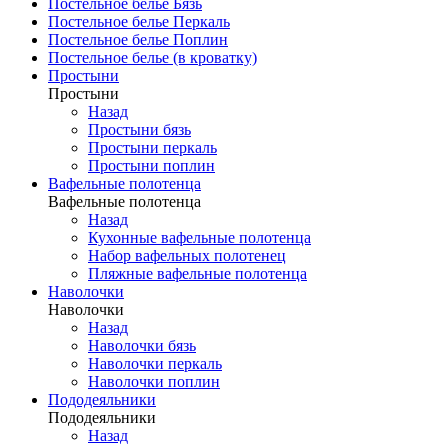
Постельное белье Бязь
Постельное белье Перкаль
Постельное белье Поплин
Постельное белье (в кроватку)
Простыни
Простыни
Назад
Простыни бязь
Простыни перкаль
Простыни поплин
Вафельные полотенца
Вафельные полотенца
Назад
Кухонные вафельные полотенца
Набор вафельных полотенец
Пляжные вафельные полотенца
Наволочки
Наволочки
Назад
Наволочки бязь
Наволочки перкаль
Наволочки поплин
Пододеяльники
Пододеяльники
Назад