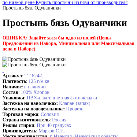
по низкой цене
Купить простыни из бязи от производителя
Простынь бязь Одуванчики
Простынь бязь Одуванчики
ОШИБКА: Задайте хотя бы одно из полей (Цены
Предложений из Набора, Минимальная или Максимальная
цена в Наборе)
Артикул
:
ТТ 624-1
Плотность
:
125 г/м.кв
Наличие
:
в наличии
Состав
:
100% Хлопок
Упаковка
:
ПВХ-пакет, цветная фотовкладка
Застежка на наволочках
:
Клапан (запах)
Застежка на пододеяльнике
:
Прорезь
Торговая марка
:
Соловия
Страна изготовитель
:
Россия
Режим стирки
:
При 40 градусах
Производитель
:
Марков С.Н.
Место производства
:
г. Иваново (Ивановская область)