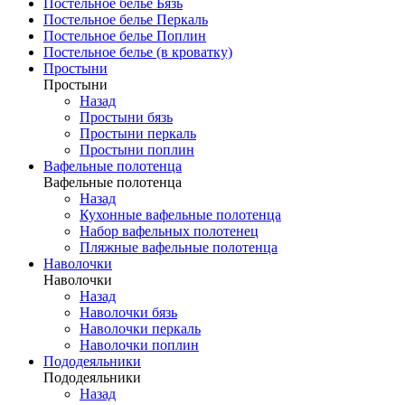
Постельное белье Бязь
Постельное белье Перкаль
Постельное белье Поплин
Постельное белье (в кроватку)
Простыни
Простыни
Назад
Простыни бязь
Простыни перкаль
Простыни поплин
Вафельные полотенца
Вафельные полотенца
Назад
Кухонные вафельные полотенца
Набор вафельных полотенец
Пляжные вафельные полотенца
Наволочки
Наволочки
Назад
Наволочки бязь
Наволочки перкаль
Наволочки поплин
Пододеяльники
Пододеяльники
Назад