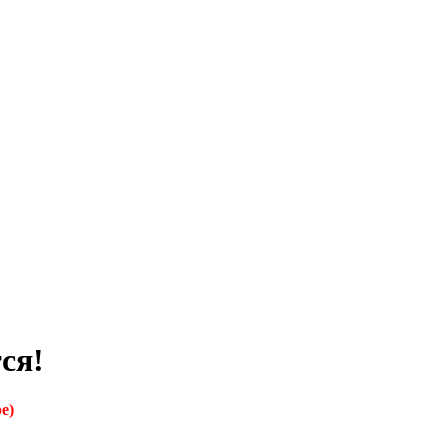
ся!
е)