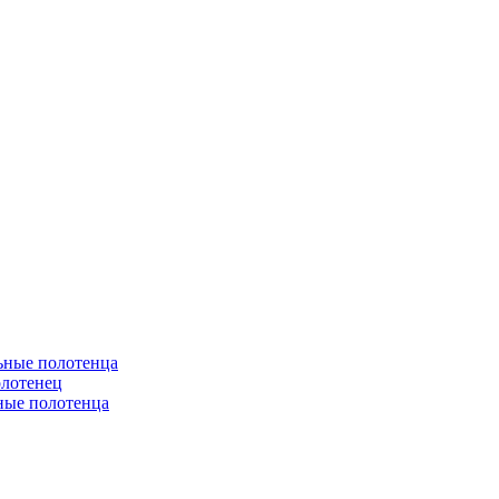
ьные полотенца
олотенец
ные полотенца