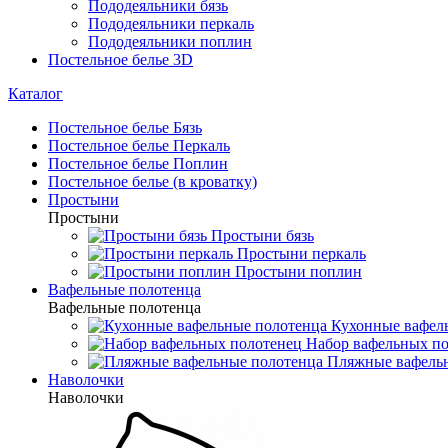
Пододеяльники бязь
Пододеяльники перкаль
Пододеяльники поплин
Постельное белье 3D
Каталог
Постельное белье Бязь
Постельное белье Перкаль
Постельное белье Поплин
Постельное белье (в кроватку)
Простыни
Простыни
Простыни бязь
Простыни перкаль
Простыни поплин
Вафельные полотенца
Вафельные полотенца
Кухонные вафел
Набор вафельных п
Пляжные вафель
Наволочки
Наволочки