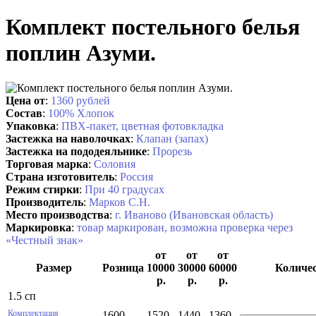
Комплект постельного белья
поплин Азуми.
Цена от
:
1360 рублей
Состав
:
100% Хлопок
Упаковка
:
ПВХ-пакет, цветная фотовкладка
Застежка на наволочках
:
Клапан (запах)
Застежка на пододеяльнике
:
Прорезь
Торговая марка
:
Соловия
Страна изготовитель
:
Россия
Режим стирки
:
При 40 градусах
Производитель
:
Марков С.Н.
Место производства
:
г. Иваново (Ивановская область)
Маркировка
:
товар маркирован, возможна проверка через
«Честный знак»
от
от
от
Размер
Розница
10000
30000
60000
Количе
р.
р.
р.
1.5 сп
Комплектация
1600
1520
1440
1360