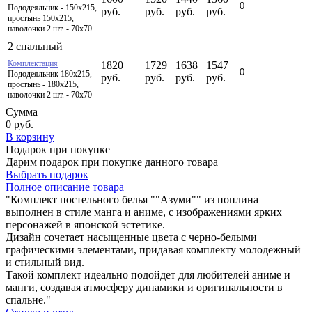
Пододеяльник - 150х215,
руб.
руб.
руб.
руб.
простынь 150х215,
наволочки 2 шт. - 70х70
2 спальный
Комплектация
1820
1729
1638
1547
Пододеяльник 180х215,
руб.
руб.
руб.
руб.
простынь - 180х215,
наволочки 2 шт. - 70х70
Сумма
0
руб.
В корзину
Подарок при покупке
Дарим подарок при покупке данного товара
Выбрать подарок
Полное описание товара
"Комплект постельного белья ""Азуми"" из поплина
выполнен в стиле манга и аниме, с изображениями ярких
персонажей в японской эстетике.
Дизайн сочетает насыщенные цвета с черно-белыми
графическими элементами, придавая комплекту молодежный
и стильный вид.
Такой комплект идеально подойдет для любителей аниме и
манги, создавая атмосферу динамики и оригинальности в
спальне."