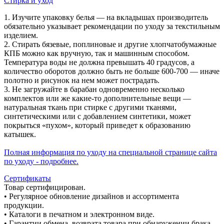
Стирка и уход
1. Изучите упаковку белья — на вкладышах производитель
обязательно указывает рекомендации по уходу за текстильным
изделием.
2. Стирать бязевые, поплиновые и другие хлопчатобумажные
КПБ можно как вручную, так и машинным способом.
Температура воды не должна превышать 40 градусов, а
количество оборотов должно быть не больше 600-700 — иначе
полотно и рисунок на нем может пострадать.
3. Не загружайте в барабан одновременно несколько
комплектов или же какие-то дополнительные вещи —
натуральная ткань при стирке с другими тканями,
синтетическими или с добавлением синтетики, может
покрыться «пухом», который приведет к образованию
катышек.
Полная информация по уходу на специальной странице сайта
по уходу - подробнее.
Сертификаты
Товар сертифицирован.
• Регулярное обновление дизайнов и ассортимента
продукции.
• Каталоги в печатном и электронном виде.
• Гарантии обмена, возврата товара при обнаружении брака.