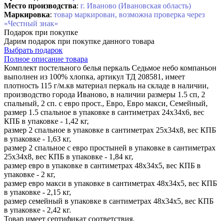
Место производства
:
г. Иваново (Ивановская область)
Маркировка
:
товар маркирован, возможна проверка через
«Честный знак»
Подарок при покупке
Дарим подарок при покупке данного товара
Выбрать подарок
Полное описание товара
Комплект постельного белья перкаль Седьмое небо компаньон
выполнен из 100% хлопка, артикул ТД 208581, имеет
плотность 115 г/м.кв материал перкаль на складе в наличии,
производство города Иваново, в наличии размеры 1.5 сп, 2
спальный, 2 сп. с евро прост., Евро, Евро макси, Семейный,
размер 1.5 спальное в упаковке в сантиметрах 24х34х6, вес
КПБ в упаковке - 1,42 кг,
размер 2 спальное в упаковке в сантиметрах 25х34х8, вес КПБ
в упаковке - 1,63 кг,
размер 2 спальное с евро простыней в упаковке в сантиметрах
25х34х8, вес КПБ в упаковке - 1,84 кг,
размер евро в упаковке в сантиметрах 48х34х5, вес КПБ в
упаковке - 2 кг,
размер евро макси в упаковке в сантиметрах 48х34х5, вес КПБ
в упаковке - 2,15 кг,
размер семейный в упаковке в сантиметрах 48х34х5, вес КПБ
в упаковке - 2,42 кг.
Товар имеет сертификат соответствия.