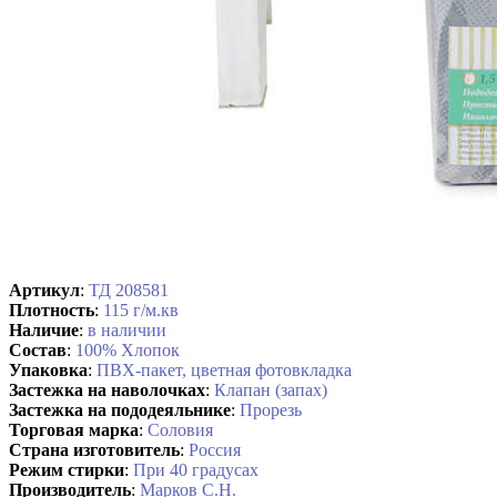
Артикул
:
ТД 208581
Плотность
:
115 г/м.кв
Наличие
:
в наличии
Состав
:
100% Хлопок
Упаковка
:
ПВХ-пакет, цветная фотовкладка
Застежка на наволочках
:
Клапан (запах)
Застежка на пододеяльнике
:
Прорезь
Торговая марка
:
Соловия
Страна изготовитель
:
Россия
Режим стирки
:
При 40 градусах
Производитель
:
Марков С.Н.