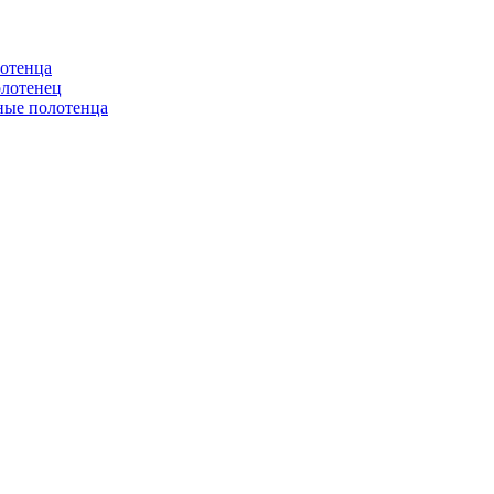
отенца
олотенец
ные полотенца