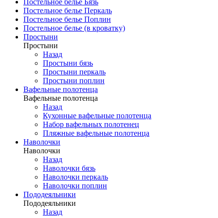
Постельное белье Бязь
Постельное белье Перкаль
Постельное белье Поплин
Постельное белье (в кроватку)
Простыни
Простыни
Назад
Простыни бязь
Простыни перкаль
Простыни поплин
Вафельные полотенца
Вафельные полотенца
Назад
Кухонные вафельные полотенца
Набор вафельных полотенец
Пляжные вафельные полотенца
Наволочки
Наволочки
Назад
Наволочки бязь
Наволочки перкаль
Наволочки поплин
Пододеяльники
Пододеяльники
Назад