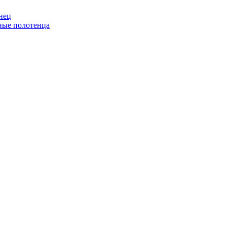
нец
ные полотенца