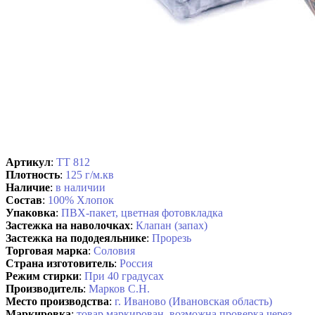
Артикул
:
ТТ 812
Плотность
:
125 г/м.кв
Наличие
:
в наличии
Состав
:
100% Хлопок
Упаковка
:
ПВХ-пакет, цветная фотовкладка
Застежка на наволочках
:
Клапан (запах)
Застежка на пододеяльнике
:
Прорезь
Торговая марка
:
Соловия
Страна изготовитель
:
Россия
Режим стирки
:
При 40 градусах
Производитель
:
Марков С.Н.
Место производства
:
г. Иваново (Ивановская область)
Маркировка
:
товар маркирован, возможна проверка через