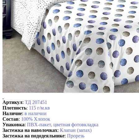
Артикул
:
ТД 207451
Плотность
:
115 г/м.кв
Наличие
:
в наличии
Состав
:
100% Хлопок
Упаковка
:
ПВХ-пакет, цветная фотовкладка
Застежка на наволочках
:
Клапан (запах)
Застежка на пододеяльнике
:
Прорезь