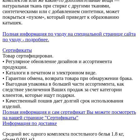
комплектов или же какие-то дополнительные вещи —
натуральная ткань при стирке с другими тканями,
синтетическими или с добавлением синтетики, может
покрыться «пухом», который приведет к образованию
катышек.
Полная информация по уходу на специальной странице сайта
по уходу - подробнее.
Сертификаты
Товар сертифицирован.
• Регулярное обновление дизайнов и ассортимента
продукции.
• Каталоги в печатном и электронном виде.
• Гарантии обмена, возврата товара при обнаружении брака.
• Выгодная упаковка в большей части ассортимента, как
следствие увеличения Ваших продаж за счет категории
клиентов, которые ищут подарки.
• Качественный пошив дает долгий срок использования
изделий.
Полная информация и сам сертификат Вы можете посмотреть
на нашей странице "Сертификаты"
Информация по доставке
Средний вес одного комплекта постельного белья 1.8 кг,
обьем 0,001 м3