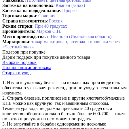
Упаковка
:
ПВХ-пакет, цветная фотовкладка
Застежка на наволочках
:
Клапан (запах)
Застежка на пододеяльнике
:
Прорезь
Торговая марка
:
Соловия
Страна изготовитель
:
Россия
Режим стирки
:
При 40 градусах
Производитель
:
Марков С.Н.
Место производства
:
г. Иваново (Ивановская область)
Маркировка
:
товар маркирован, возможна проверка через
«Честный знак»
Подарок при покупке
Дарим подарок при покупке данного товара
Выбрать подарок
Полное описание товара
Стирка и уход
1. Изучите упаковку белья — на вкладышах производитель
обязательно указывает рекомендации по уходу за текстильным
изделием.
2. Стирать бязевые, поплиновые и другие хлопчатобумажные
КПБ можно как вручную, так и машинным способом.
Температура воды не должна превышать 40 градусов, а
количество оборотов должно быть не больше 600-700 — иначе
полотно и рисунок на нем может пострадать.
3. Не загружайте в барабан одновременно несколько